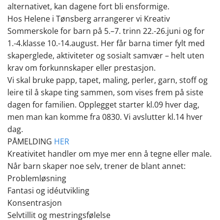
alternativet, kan dagene fort bli ensformige.
Hos Helene i Tønsberg arrangerer vi Kreativ
Sommerskole for barn på 5.–7. trinn 22.-26.juni og for
1.-4.klasse 10.-14.august. Her får barna timer fylt med
skaperglede, aktiviteter og sosialt samvær – helt uten
krav om forkunnskaper eller prestasjon.
Vi skal bruke papp, tapet, maling, perler, garn, stoff og
leire til å skape ting sammen, som vises frem på siste
dagen for familien. Opplegget starter kl.09 hver dag,
men man kan komme fra 0830. Vi avslutter kl.14 hver
dag.
PÅMELDING
HER
Kreativitet handler om mye mer enn å tegne eller male.
Når barn skaper noe selv, trener de blant annet:
Problemløsning
Fantasi og idéutvikling
Konsentrasjon
Selvtillit og mestringsfølelse