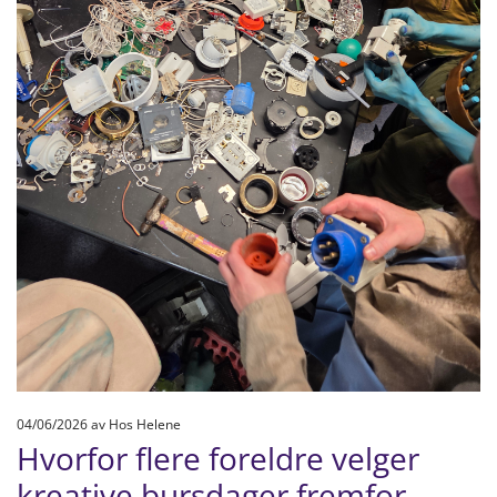
04/06/2026
av Hos Helene
Hvorfor flere foreldre velger
kreative bursdager fremfor